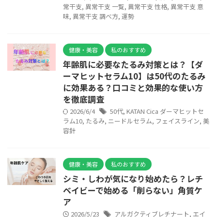
常干支
,
異常干支 一覧
,
異常干支 性格
,
異常干支 意
味
,
異常干支 調べ方
,
運勢
健康・美容
私のおすすめ
年齢肌に必要なたるみ対策とは？【ダ
ーマヒットセラム10】は50代のたるみ
に効果ある？口コミと効果的な使い方
を徹底調査
2026/6/4
50代
,
KATAN Cica ダーマヒットセ
ラム10
,
たるみ
,
ニードルセラム
,
フェイスライン
,
美
容針
健康・美容
私のおすすめ
シミ・しわが気になり始めたら？レチ
ベイビーで始める「削らない」角質ケ
ア
2026/5/23
アルガクティブレチナート
,
エイ