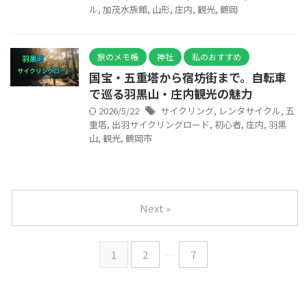
ル
,
加茂水族館
,
山形
,
庄内
,
観光
,
鶴岡
旅のメモ帳
神社
私のおすすめ
国宝・五重塔から宿坊街まで。自転車
で巡る羽黒山・庄内観光の魅力
2026/5/22
サイクリング
,
レンタサイクル
,
五
重塔
,
出羽サイクリングロード
,
初心者
,
庄内
,
羽黒
山
,
観光
,
鶴岡市
Next »
1
2
…
7