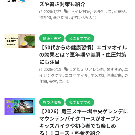
ズや暑さ対策も紹介
2026/7/27
トイレ対策
,
便利グッズ
,
必需品
,
持ち物
,
暑さ対策
,
浴衣
,
花火大会
健康・美容
私のおすすめ
【50代からの健康習慣】エゴマオイル
の効果とは？更年期や美肌・血圧対策
にも注目
2026/6/19
50代
,
α-リノレン酸
,
おすすめ
,
エ
イジングケア
,
エゴマオイル
,
オメガ3
,
健康診断
,
更
年期
,
美容
,
魚不足
旅のメモ帳
私のおすすめ
【2026】蔵王スキー場中央ゲレンデに
マウンテンバイクコースがオープン｜
キッズバイクや初心者でも楽しめ
る！！コース・料金を紹介