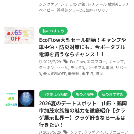
ジングケア
,
シミ しわ 対策
,
レチノール 敏感肌
,
レチ
ベイビー
,
質感美クリーム
,
銀座ハリッチ
私のおすすめ
EcoFlow大型セール開始！キャンプや
車中泊・防災対策にも。今ポータブル
電源を買うならチャンス！！
2026/7/29
EcoFlow
,
エコフロー
,
キャンプ
,
クーポン
,
セール
,
デルタ3
,
ポータブル電源
,
リバー
3
,
最大63％OFF
,
最安値
,
車中泊
,
防災
心を整える時間
旅のメモ帳
私のおすすめ
2026夏のデートスポット｜山形・鶴岡
市加茂水族館の魅力を徹底紹介【クラ
ゲ展示世界一】クラゲ好きなら一度は
行きたい！
2026/5/26
クラゲ
,
クラゲアイス
,
リニューア