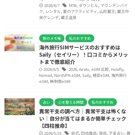
2026/6/7
MTB
,
ダウンヒル
,
マウンテンバイ
ク
,
レンタル
,
夏のアクティビティ
,
山形蔵王
,
蔵王中
央ゲレンデ
,
蔵王温泉
旅のメモ帳
私のおすすめ
海外旅行SIMサービスのおすすめは
Saily（セイリー）！口コミからメリッ
トまで徹底紹介
2026/6/5
2026
,
Airalo
,
eSIM 比較
,
Holafly
,
Nomad
,
NordVPN eSIM
,
Saily
,
格安eSIM
,
海外旅行
eSIM
,
無制限eSIM
占い
心を整える時間
私のおすすめ
異常干支の調べ方｜異常干支は怖くな
い｜自分が当てはまるか簡単チェック
【四柱推命】
2026/5/31
命式
,
四柱推命
,
宿命
,
干支占い
,
異