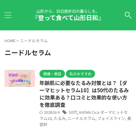
山形から、日日是好日の暮らしを。
『登って食べて山形日和』
HOME
>
ニードルセラム
ニードルセラム
健康・美容
私のおすすめ
年齢肌に必要なたるみ対策とは？【ダ
ーマヒットセラム10】は50代のたるみ
に効果ある？口コミと効果的な使い方
を徹底調査
2026/6/4
50代
,
KATAN Cica ダーマヒットセ
ラム10
,
たるみ
,
ニードルセラム
,
フェイスライン
,
美
容針