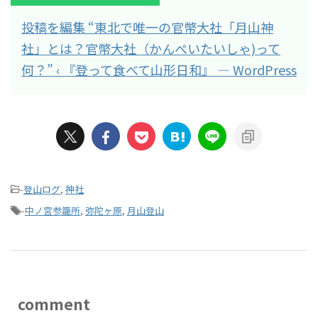
投稿を編集 “東北で唯一の官幣大社「月山神
社」とは？官幣大社（かんぺいたいしゃ)って
何？” ‹ 『登って食べて山形日和』 — WordPress
-
登山ログ
,
神社
-
中ノ宮参籠所
,
弥陀ヶ原
,
月山登山
comment