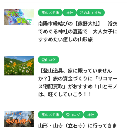
旅のメモ帳
神社
私のおすすめ
南陽市縁結びの【熊野大社】｜浴衣
でめぐる神社の夏詣で｜大人女子に
すすめたい癒しの山形旅
登山ログ
【登山道具、家に眠っていません
か？】旅の資金づくりに「リコマー
ス宅配買取」がおすすめ！山とモノ
は、軽くしていこう！！
旅のメモ帳
登山ログ
神社
山形・山寺（立石寺）に行ってきま