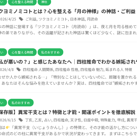
占い
心を整える時間
神社
クヨミノミコトとは？心を整える「月の神様」の神話・ご利益
2026/4/25
ご利益
,
ツクヨミノミコト
,
日本神話
,
月読命
本の神話に登場する「ツクヨミノミコト（月読命）」は、夜と月を司る極めて
神の弟でありながら、その活躍が記された神話は驚くほど少なく、謎に包まれた影
占い
心を整える時間
私のおすすめ
私が悪いの？」と感じたあなたへ｜四柱推命でわかる嫉妬され
2026/4/8
四柱推命 人間関係
,
四柱推命 性格
,
四柱推命 魅力
,
妬まれる人 特徴
なぜか人から嫉妬される…」「特別なことはしていないのに、距離を置かれる
」あなたはそんな悩みを抱えていませんか？実は、四柱推命では“嫉妬されやすい人
占い
私のおすすめ
保存版】異常干支とは？特徴と才能・開運ポイントを徹底解説
2026/6/15
丁亥
,
乙亥
,
占い
,
四柱推命
,
天才性
,
日座中殺
,
特殊能力
,
甲戌
,
異常
回は
「異常干支（いじょうかんし）」の特徴と、その才能の活かし方につい
の命式のどの柱に異常干支があるかで状況が変わってきます。 まずはこちらで命式