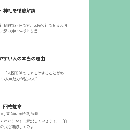
・神社を徹底解説
神秘的な存在です。太陽の神である天照
の薄い神様とも言 ...
やすい人の本当の理由
」「人間関係でモヤモヤすることが多
＝魅力が強い人” ...
｜四柱推命
干支
,
算命学
,
結婚運
,
適職
てわかりやすく解説していきます。ご自
を確認してみま ...