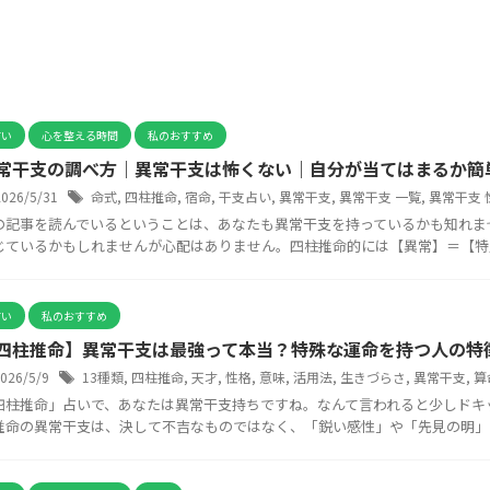
占い
心を整える時間
私のおすすめ
常干支の調べ方｜異常干支は怖くない｜自分が当てはまるか簡
2026/5/31
命式
,
四柱推命
,
宿命
,
干支占い
,
異常干支
,
異常干支 一覧
,
異常干支 
の記事を読んでいるということは、あなたも異常干支を持っているかも知れま
じているかもしれませんが心配はありません。四柱推命的には【異常】＝【特別】
占い
私のおすすめ
四柱推命】異常干支は最強って本当？特殊な運命を持つ人の特
2026/5/9
13種類
,
四柱推命
,
天才
,
性格
,
意味
,
活用法
,
生きづらさ
,
異常干支
,
算
四柱推命」占いで、あなたは異常干支持ちですね。なんて言われると少しドキ
推命の異常干支は、決して不吉なものではなく、「鋭い感性」や「先見の明」とい