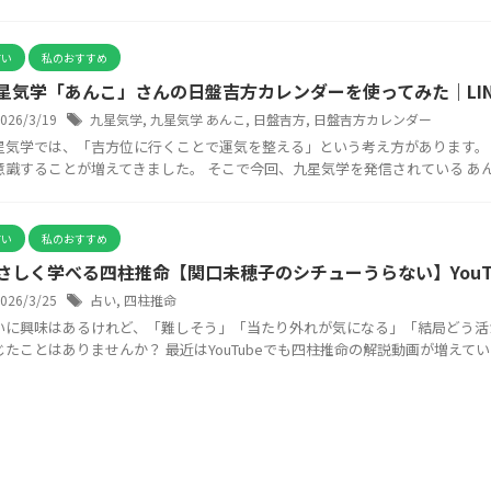
占い
私のおすすめ
星気学「あんこ」さんの日盤吉方カレンダーを使ってみた｜LI
2026/3/19
九星気学
,
九星気学 あんこ
,
日盤吉方
,
日盤吉方カレンダー
星気学では、「吉方位に行くことで運気を整える」という考え方があります。
意識することが増えてきました。 そこで今回、九星気学を発信されている あんこ
占い
私のおすすめ
さしく学べる四柱推命【関口未穂子のシチューうらない】YouT
2026/3/25
占い
,
四柱推命
いに興味はあるけれど、「難しそう」「当たり外れが気になる」「結局どう活
じたことはありませんか？ 最近はYouTubeでも四柱推命の解説動画が増えています