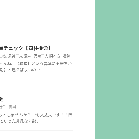
単チェック【四柱推命】
性格
,
異常干支 意味
,
異常干支 調べ方
,
運勢
せんね。【異常】という言葉に不安をか
と思えばよいので ...
徴
命学
,
霊感
ッとしませんか？ でも大丈夫です！！四
った非凡な才能 ...