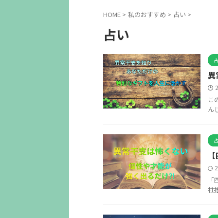
HOME
>
私のおすすめ
>
占い
>
占い
異
こ
ん
【
「
柱