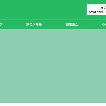
当サ
Amazon
グ
旅のメモ帳
健康生活
心