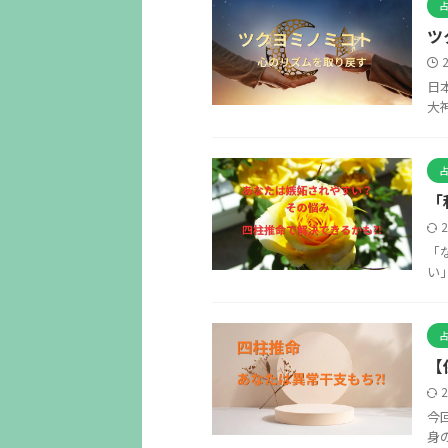
ツ
日
大
「
「
い
【
今
身