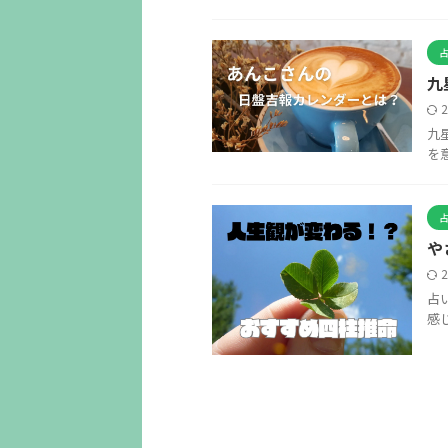
九
九
を
や
占
感