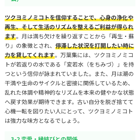
ツクヨミノミコトを信仰することで、心身の浄化や
再生、そして生活のリズムを整えるご利益が得られ
ます
。月は満ち欠けを繰り返すことから「再生・蘇
り」の象徴とされ、
停滞した状況を打開したい時に
力を貸してくれます
。万葉集には、ツクヨミノミコ
トが若返りの水である「変若水（をちみづ）」を持
つという信仰が詠まれていました。また、月は潮の
干満や生命のサイクルと密接に関係しているため、
乱れた体調や精神的なリズムを本来の健やかな状態
へ戻す効果が期待できます。古い自分を脱ぎ捨てて
心機一転を図りたい人にとって、ツクヨミノミコト
は強力な味方となるでしょう。
3-2 恋愛・縁結びとの関係