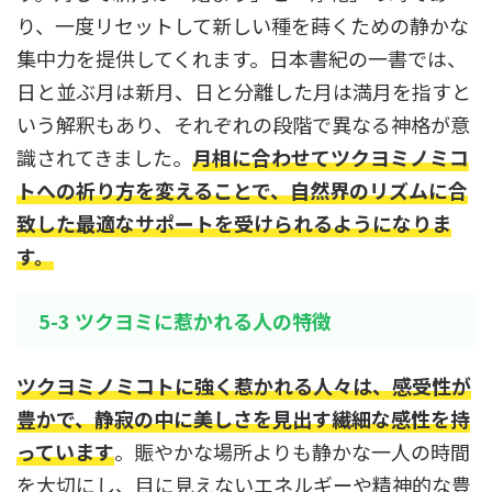
り、一度リセットして新しい種を蒔くための静かな
集中力を提供してくれます。日本書紀の一書では、
日と並ぶ月は新月、日と分離した月は満月を指すと
いう解釈もあり、それぞれの段階で異なる神格が意
識されてきました。
月相に合わせてツクヨミノミコ
トへの祈り方を変えることで、自然界のリズムに合
致した最適なサポートを受けられるようになりま
す。
5-3 ツクヨミに惹かれる人の特徴
ツクヨミノミコトに強く惹かれる人々は、感受性が
豊かで、静寂の中に美しさを見出す繊細な感性を持
っています
。賑やかな場所よりも静かな一人の時間
を大切にし、目に見えないエネルギーや精神的な豊