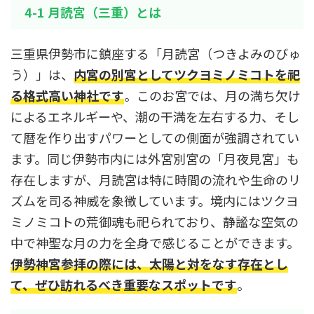
4-1 月読宮（三重）とは
三重県伊勢市に鎮座する「月読宮（つきよみのびゅ
う）」は、
内宮の別宮としてツクヨミノミコトを祀
る格式高い神社です
。このお宮では、月の満ち欠け
によるエネルギーや、潮の干満を左右する力、そし
て暦を作り出すパワーとしての側面が強調されてい
ます。同じ伊勢市内には外宮別宮の「月夜見宮」も
存在しますが、月読宮は特に時間の流れや生命のリ
ズムを司る神威を象徴しています。境内にはツクヨ
ミノミコトの荒御魂も祀られており、静謐な空気の
中で神聖な月の力を全身で感じることができます。
伊勢神宮参拝の際には、太陽と対をなす存在とし
て、ぜひ訪れるべき重要なスポットです
。