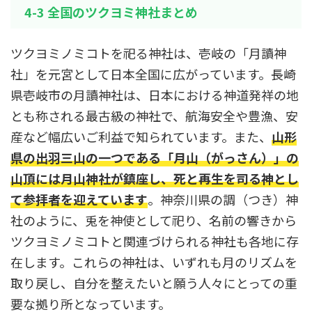
4-3 全国のツクヨミ神社まとめ
ツクヨミノミコトを祀る神社は、壱岐の「月讀神
社」を元宮として日本全国に広がっています。長崎
県壱岐市の月讀神社は、日本における神道発祥の地
とも称される最古級の神社で、航海安全や豊漁、安
産など幅広いご利益で知られています。また、
山形
県の出羽三山の一つである「月山（がっさん）」の
山頂には月山神社が鎮座し、死と再生を司る神とし
て参拝者を迎えています
。神奈川県の調（つき）神
社のように、兎を神使として祀り、名前の響きから
ツクヨミノミコトと関連づけられる神社も各地に存
在します。これらの神社は、いずれも月のリズムを
取り戻し、自分を整えたいと願う人々にとっての重
要な拠り所となっています。