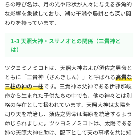
らの呼び名は、月の光や形状が人々に与える多角的
な影響を象徴しており、潮の干満や農耕とも深い関
わりを持っています。
1-3 天照大神・スサノオとの関係（三貴神と
は）
ツクヨミノミコトは、天照大神および須佐之男命と
ともに「三貴神（さんきしん）」と呼ばれる
高貴な
三柱の神の一柱
です。三貴神は父神である伊邪那岐
命から生まれた子供たちの中でも、他の神々とは別
格の存在として扱われています。天照大神は太陽を
司り天を統治し、須佐之男命は海原を統治するよう
命じられました。ツクヨミノミコトは、太陽である
姉の天照大神を助け、配下として天の事柄を共に知