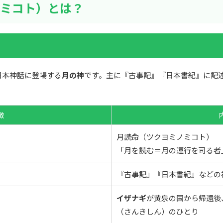
ミコト）とは？
日本神話に登場する
月の神
です。主に『古事記』『日本書紀』に記
徴
月読命（ツクヨミノミコト）
「月を読む＝月の運行を司る者
『古事記』『日本書紀』などの
イザナギ
が黄泉の国から帰還後
（さんきしん）のひとり