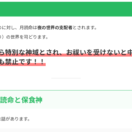
のに対し、月読命は
夜の世界の支配者
とされます。
り）の世界を司どります。
ら特別な神域とされ、お祓いを受けないと
も禁止です！！
読命と保食神
な話があります。