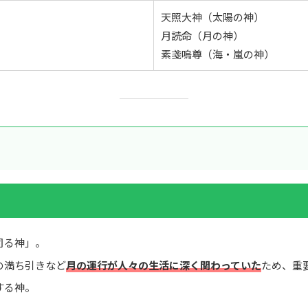
天照大神（太陽の神）
月読命（月の神）
素戔嗚尊（海・嵐の神）
司る神」。
の満ち引きなど
月の運行が人々の生活に深く関わっていた
ため、重
する神。