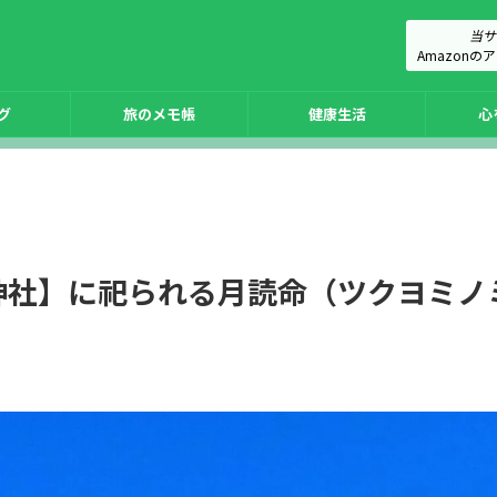
当サ
Amazon
グ
旅のメモ帳
健康生活
心
神社】に祀られる月読命（ツクヨミノ