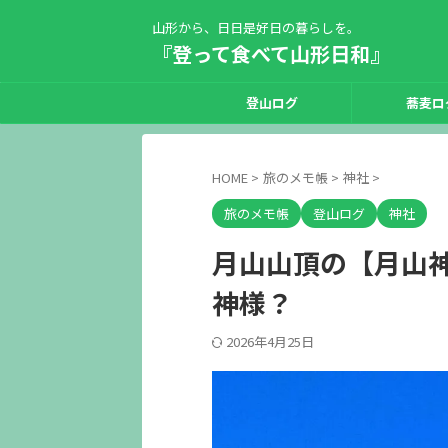
山形から、日日是好日の暮らしを。
『登って食べて山形日和』
登山ログ
蕎麦ロ
HOME
>
旅のメモ帳
>
神社
>
旅のメモ帳
登山ログ
神社
月山山頂の【月山
神様？
2026年4月25日