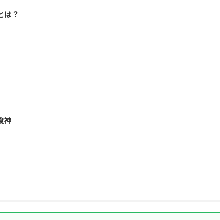
とは？
食神