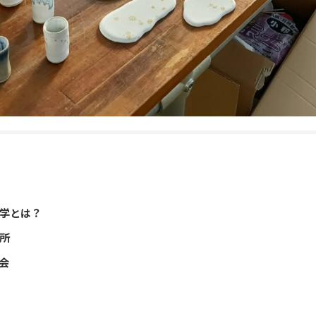
学とは？
所
会