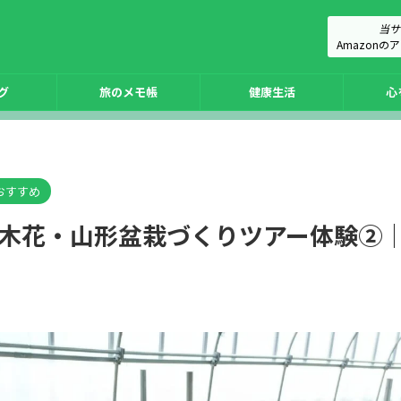
当サ
Amazon
グ
旅のメモ帳
健康生活
心
おすすめ
A】石木花・山形盆栽づくりツアー体験