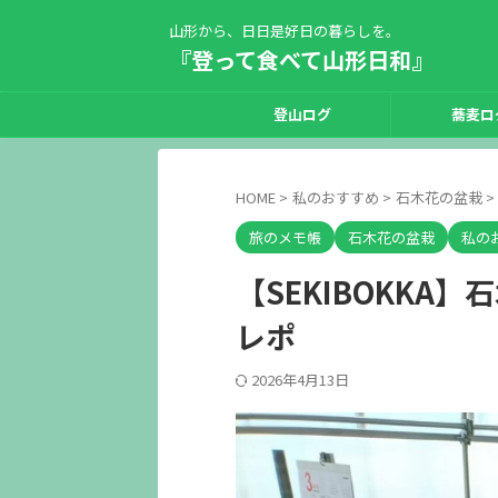
山形から、日日是好日の暮らしを。
『登って食べて山形日和』
登山ログ
蕎麦ロ
HOME
>
私のおすすめ
>
石木花の盆栽
>
旅のメモ帳
石木花の盆栽
私の
【SEKIBOKK
レポ
2026年4月13日