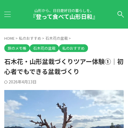
山形から、日日是好日の暮らしを。
『登って食べて山形日和』
HOME
>
私のおすすめ
>
石木花の盆栽
>
旅のメモ帳
石木花の盆栽
私のおすすめ
石木花・山形盆栽づくりツアー体験①｜初
心者でもできる盆栽づくり
2026年4月13日